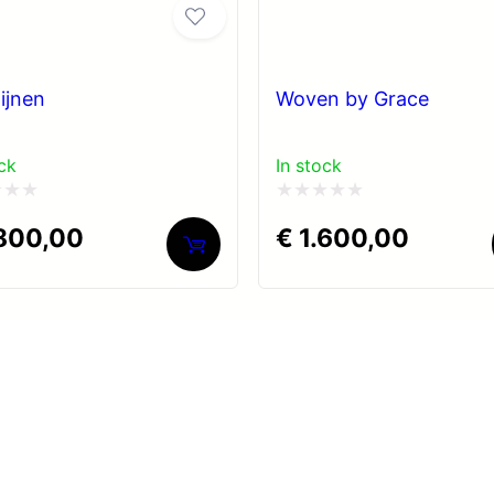
lijnen
Woven by Grace
ck
In stock
rdeerd
Gewaardeerd
800,00
€
1.600,00
0
uit
5