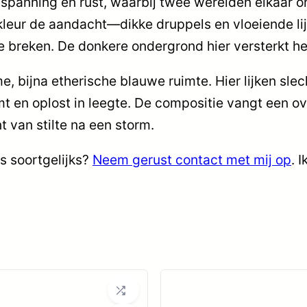
n spanning en rust, waarbij twee werelden elkaar
 kleur de aandacht—dikke druppels en vloeiende lij
e breken. De donkere ondergrond hier versterkt he
, bijna etherische blauwe ruimte. Hier lijken slecht
omt en oplost in leegte. De compositie vangt een
 van stilte na een storm.
ts soortgelijks?
Neem gerust contact met mij op
. 