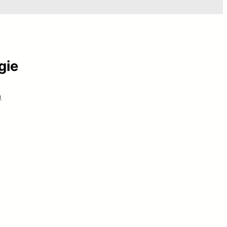
gie
)