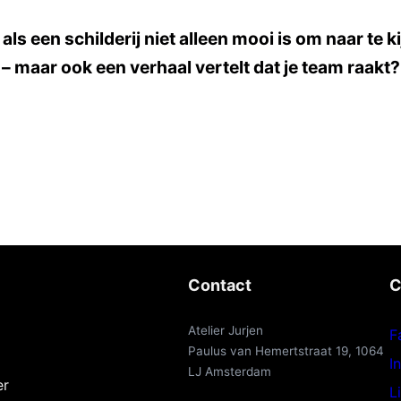
als een schilderij niet alleen mooi is om naar te k
– maar ook een verhaal vertelt dat je team raakt?
Contact
C
Atelier Jurjen
F
Paulus van Hemertstraat 19, 1064
I
LJ Amsterdam
er
L