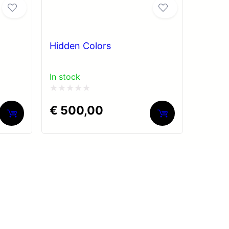
Hidden Colors
In stock
Gewaardeerd
€
500,00
0
uit
5