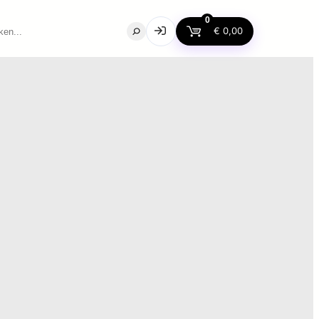
0
rch
€
0,00
ssword?