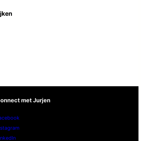
ijken
onnect met Jurjen
acebook
nstagram
inkedIn