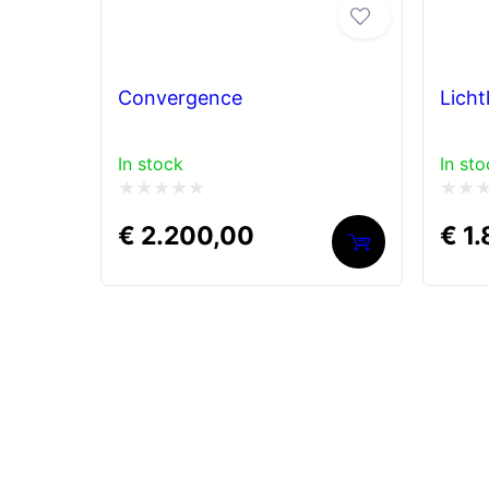
Convergence
Licht
In stock
In sto
Gewaardeerd
Gewaa
€
2.200,00
€
1.
0
0
uit
uit
5
5