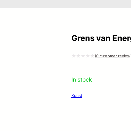
Grens van Ener
(
0
customer review
Gewaardeerd
0
In stock
uit
5
Kunst