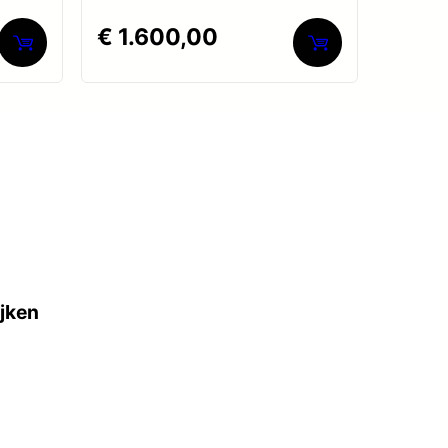
Gewaardeerd
€
1.600,00
0
uit
5
ijken