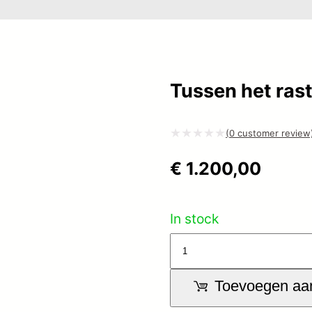
Tussen het rast
(
0
customer review
Gewaardeerd
€
1.200,00
0
uit
5
In stock
Tussen
het
Toevoegen aa
raster
ontstaat