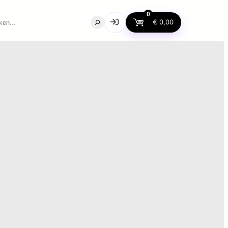
0
rch
€
0,00
ssword?