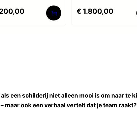
rdeerd
Gewaardeerd
200,00
€
1.800,00
0
uit
5
als een schilderij niet alleen mooi is om naar te k
– maar ook een verhaal vertelt dat je team raakt?