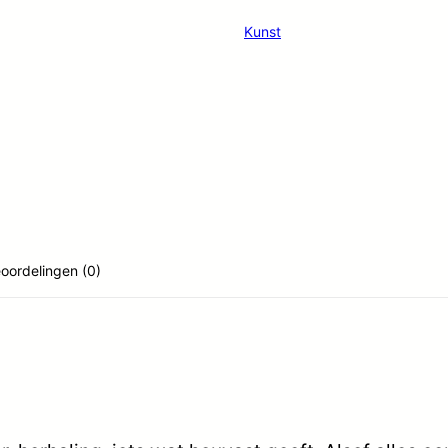
leven
Kunst
aantal
oordelingen (0)