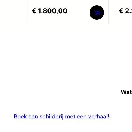
Gewaardeerd
Gewaa
€
1.800,00
€
2.
0
0
uit
uit
5
5
Wat 
Boek een schilderij met een verhaal!