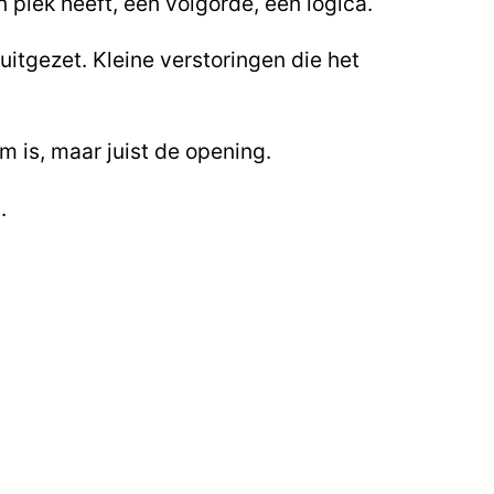
n plek heeft, een volgorde, een logica.
jn uitgezet. Kleine verstoringen die het
em is, maar juist de opening.
.