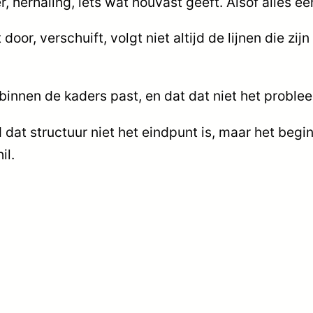
r, herhaling, iets wat houvast geeft. Alsof alles ee
t door, verschuift, volgt niet altijd de lijnen die zi
s binnen de kaders past, en dat dat niet het proble
 dat structuur niet het eindpunt is, maar het begin
il.